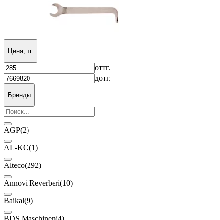
Цена, тг.
от
тг.
до
тг.
Бренды
AGP
(2)
AL-KO
(1)
Alteco
(292)
Annovi Reverberi
(10)
Baikal
(9)
BDS Maschinen
(4)